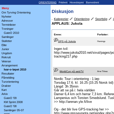
ORIENTERING
|
Friidrett
|
Hovedstyret
|
Barneidrett
Meny
Diskusjon
Om Tyrving Orientering
Nyheter
Kategorier
Orientering
Sportslig
-
Adresser
APPLAUS: Jukola
Terminlister
Treninger
GateO 2010
Emne:
Forfatter:
Samlinger
Stafetter
GPS på Jukola
Hennings
Elite
Ingen tvil:
Junior
http://www.jukola2010.net/sivut/pages/p
Ungdom
tracking217.php
Rekrutt
Veteran
Arrangement
Ivar-o-løpet 2010
WorldCup på webTV
Arne Tiltnes
Resultater
Påmelding
Nordic Tour i orientering - 1.løp
Turorientering
Torsdag 17.6. kl. 16.25 (15:25 Norsk tid)
Drakter
Längd: 3h 35min
Kart
Går att se på i: hela världen
Damer 6,4 km och herrar 7,3 km. Refere
Arkiv
Lampenius och Torsten Smedslund. Tus
GateO '09
>> http://arenan.yle.fi/live
KM Sprint 2008
GateO '08
Og - det blir live GPS-tracking her >>
Samlinger 05-07
http://www.gpsseuranta.net/eindex.php?