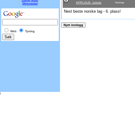
Daglig leder
APPLAUS: Jukola
hennings
Webmaster
Nest beste norske lag - 6. plass!
Web
Tyrving
!