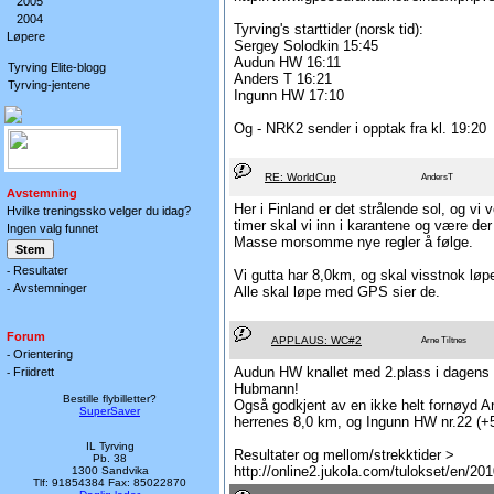
2005
2004
Tyrving's starttider (norsk tid):
Løpere
Sergey Solodkin 15:45
Audun HW 16:11
Tyrving Elite-blogg
Anders T 16:21
Tyrving-jentene
Ingunn HW 17:10
Og - NRK2 sender i opptak fra kl. 19:20
RE: WorldCup
AndersT
Avstemning
Her i Finland er det strålende sol, og vi
Hvilke treningssko velger du idag?
timer skal vi inn i karantene og være der 
Ingen valg funnet
Masse morsomme nye regler å følge.
Resultater
-
Vi gutta har 8,0km, og skal visstnok løp
Avstemninger
-
Alle skal løpe med GPS sier de.
Forum
APPLAUS: WC#2
Arne Tiltnes
Orientering
-
Audun HW knallet med 2.plass i dagens 
Friidrett
-
Hubmann!
Bestille flybilletter?
Også godkjent av en ikke helt fornøyd A
SuperSaver
herrenes 8,0 km, og Ingunn HW nr.22 (+5
IL Tyrving
Resultater og mellom/strekktider >
Pb. 38
http://online2.jukola.com/tulokset/en/20
1300 Sandvika
Tlf: 91854384 Fax: 85022870